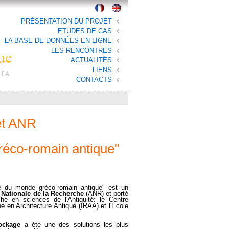
PRÉSENTATION DU PROJET
ETUDES DE CAS
LA BASE DE DONNÉES EN LIGNE
LES RENCONTRES
ACTUALITÉS
LIENS
CONTACTS
jet ANR
réco-romain antique"
ge du monde gréco-romain antique" est un
 Nationale de la Recherche
(ANR) et porté
che en sciences de l'Antiquité: le Centre
he en Architecture Antique (IRAA) et l'Ecole
ockage
a été une des solutions les plus