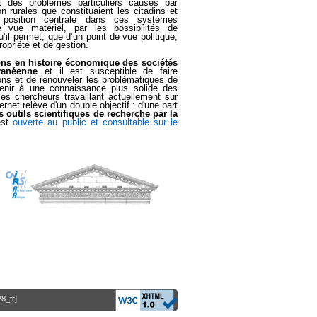
t des problèmes particuliers causés par
 rurales que constituaient les citadins et
osition centrale dans ces systèmes
e vue matériel, par les possibilités de
il permet, que d’un point de vue politique,
ropriété et de gestion.
ons en histoire économique des sociétés
ranéenne
et il est susceptible de faire
ns et de renouveler les problématiques de
venir à une connaissance plus solide des
s chercheurs travaillant actuellement sur
rnet relève d'un double objectif : d'une part
s outils scientifiques de recherche par la
est
ouverte au public et consultable sur le
28_fr]