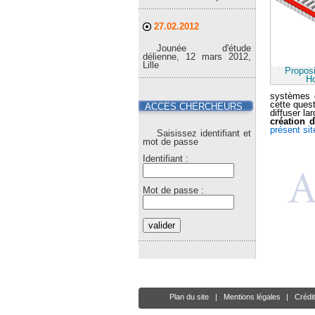
27.02.2012
Jounée d'étude
délienne, 12 mars 2012,
Lille
Proposi
Ho
systèmes d
cette quest
ACCES CHERCHEURS
diffuser la
création 
présent sit
Saisissez identifiant et
mot de passe
Identifiant :
Mot de passe :
Plan du site
|
Mentions légales
|
Crédi