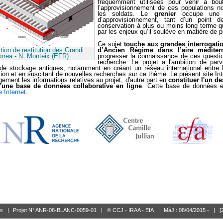
fréquemment utilisées pour venir à bou
l’approvisionnement de ces populations non
les soldats. Le
grenier
occupe une p
d’approvisionnement, tant d’un point d
conservation à plus ou moins long terme qu’
par les enjeux qu’il soulève en matière de p
Ce sujet
touche aux grandes interrogati
d’Ancien Régime dans l’aire méditer
tion de restitution des Grandi
progresser la connaissance de ces questio
rrea - N. Monteix (EFR)
recherche. Le projet a l'ambition de par
e stockage antiques, notamment en créant un réseau international entre le
ion et en suscitant de nouvelles recherches sur ce thème. Le présent site Inte
rgement les informations relatives au projet, d'autre part en
constituer l'un de
d'une base de données collaborative en ligne
. Cette base de données 
e Internet
.
ts
|
Projet N° ANR-08-BLANC-0059-01
|
© CCJ - IRAA - EfA
|
MàJ : 08/04/2015 -
|
[